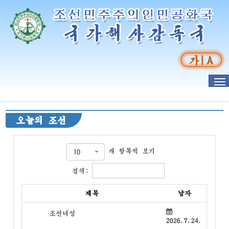
오늘의 조선
개 항목씩 보기
10
검색:
제목
날자
조선녀성
2026.7.24.